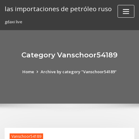
Skip
las importaciones de petróleo ruso
to
content
gdaxi live
Category Vanschoor54189
Home
Archive by category "Vanschoor54189"
Vanschoor54189