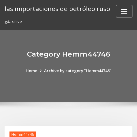
Skip
las importaciones de petróleo ruso
to
content
gdaxi live
Category Hemm44746
Home
Archive by category "Hemm44746"
Hemm44746